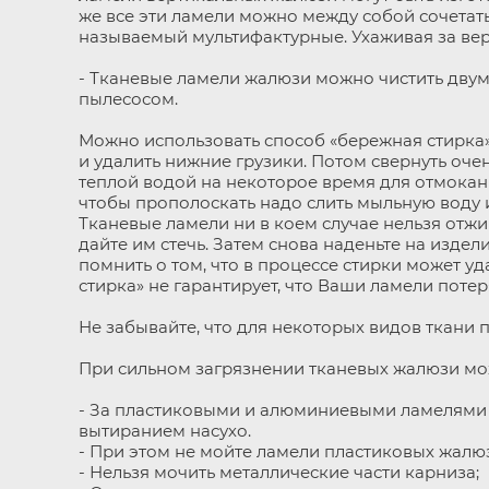
же все эти ламели можно между собой сочетат
называемый мультифактурные. Ухаживая за ве
- Тканевые ламели жалюзи можно чистить двум
пылесосом.
Можно использовать способ «бережная стирка»
и удалить нижние грузики. Потом свернуть очен
теплой водой на некоторое время для отмокани
чтобы прополоскать надо слить мыльную воду 
Тканевые ламели ни в коем случае нельзя отжи
дайте им стечь. Затем снова наденьте на издел
помнить о том, что в процессе стирки может 
стирка» не гарантирует, что Ваши ламели потер
Не забывайте, что для некоторых видов ткани 
При сильном загрязнении тканевых жалюзи мож
- За пластиковыми и алюминиевыми ламелями 
вытиранием насухо.
- При этом не мойте ламели пластиковых жалю
- Нельзя мочить металлические части карниза;