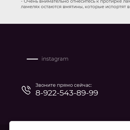
- Очень внимательно отнеситесь к протирке ла
ламелях остаются вмятины, которые испортят 
instagram
Звоните прямо сейчас:
8-922-543-89-99