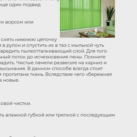
 еще один подвид
им ворсом или
м снять нижнюю цепочку
 рулон и опустить их в таз с мыльной чуть
повредить пылеотталкивающий слой. Для того
ьный поток до исчезновения пены. Помните
адить. Чистые ламели развесьте на карниз и
 высыхания. В данном способе всегда стоит
 пропитана ткань. Вследствие чего «бережная
в новые.
овой чистки.
ть влажной губкой или тряпкой с последующим