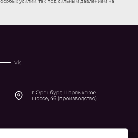
 особых усилий, так под сильным давлением на
vk
г. Оренбург, Шарлыкское
шоссе, 46 (производство)