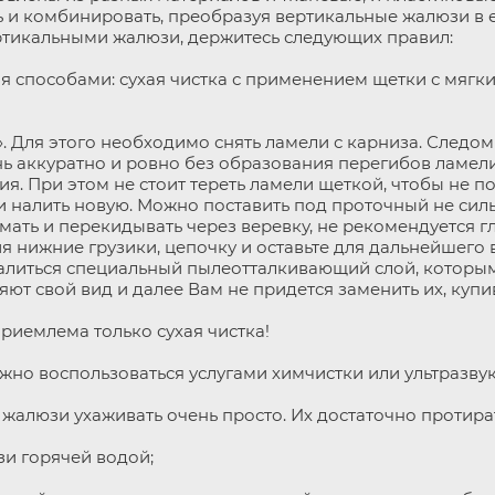
ь и комбинировать, преобразуя вертикальные жалюзи в
ртикальными жалюзи, держитесь следующих правил:
я способами: сухая чистка с применением щетки с мягк
. Для этого необходимо снять ламели с карниза. Следо
ь аккуратно и ровно без образования перегибов ламели в
я. При этом не стоит тереть ламели щеткой, чтобы не 
и налить новую. Можно поставить под проточный не сил
мать и перекидывать через веревку, не рекомендуется гл
ия нижние грузики, цепочку и оставьте для дальнейшего
удалиться специальный пылеотталкивающий слой, которым
яют свой вид и далее Вам не придется заменить их, купи
приемлема только сухая чистка!
но воспользоваться услугами химчистки или ультразвук
жалюзи ухаживать очень просто. Их достаточно протира
зи горячей водой;